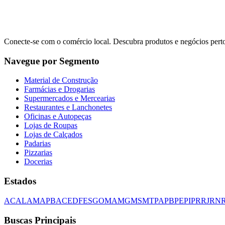
Conecte-se com o comércio local. Descubra produtos e negócios pert
Navegue por Segmento
Material de Construção
Farmácias e Drogarias
Supermercados e Mercearias
Restaurantes e Lanchonetes
Oficinas e Autopeças
Lojas de Roupas
Lojas de Calçados
Padarias
Pizzarias
Docerias
Estados
AC
AL
AM
AP
BA
CE
DF
ES
GO
MA
MG
MS
MT
PA
PB
PE
PI
PR
RJ
RN
Buscas Principais