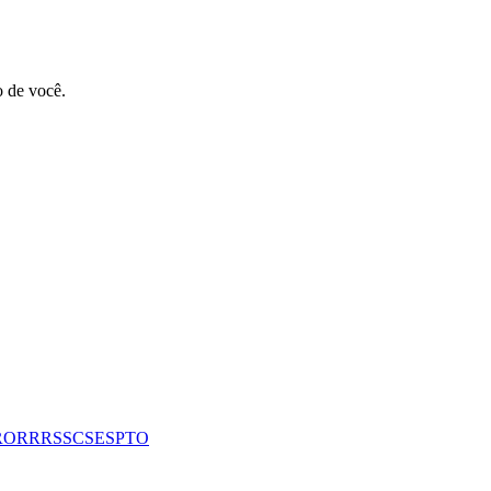
o de você.
RO
RR
RS
SC
SE
SP
TO